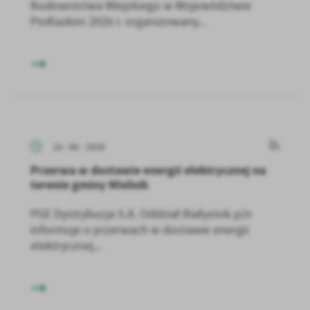
Budownictwa Wiejskiego w Województwie
Podlaskim 2026 r. organizowany...
10 - 06 - 2026
Przerwa w dostawie energii elektrycznej na
terenie gminy Mielnik
PGE Dystrybucja S.A. Oddział Białystok p/n
informuje o przerwach w dostawie energii
elektrycznej...