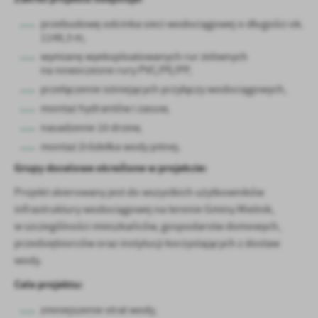
przebudowę odcinka sieci wodociągowej o długości ok.
1148,3 m,
wymianę wyeksploatowanych rur żeliwnych
na nowoczesne rury PVC/PE/PP,
przełączenie istniejących przyłączy wodociągowych,
montaż hydrantów i zasuw,
nasadzenie 10 drzew,
montaż źródełka wody pitnej.
Grupy docelowe określone w projekcie:
Projekt skierowany jest do wszystkich użytkowników
infrastruktury wodociągowej na terenie Gminy Mielnik,
w szczególności mieszkańców, gospodarstw domowych,
przedsiębiorców oraz instytucji korzystających z dostaw
wody.
Cele projektu:
zmniejszenie strat wody,