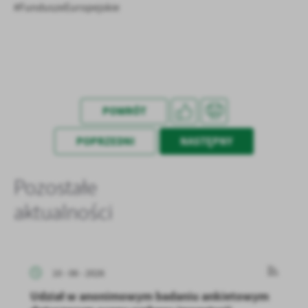
#FunduszeEuropejskie
POWRÓT
POPRZEDNI
NASTĘPNY
Pozostałe
aktualności
10 - 06 - 2026
Udział w anonimowym badaniu ankietowym