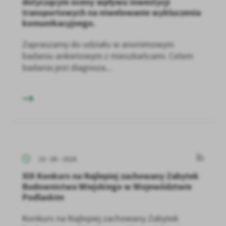
dotyczącym oceny wpływu inwestycji
transportowych na niwelowanie wykluczenia
komunikacyjnego.
Zapraszamy do udziału w anonimowym
badaniu ankietowym z mieszkańcami. Celem
badania jest diagnoza...
10 - 06 - 2026
XIX Konkurs na Najlepiej zachowany Zabytek
Budownictwa Wiejskiego w Województwie
Podlaskim
Konkurs na Najlepiej zachowany Zabytek