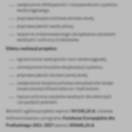
zwiększenie efektywności i niezawodności systemu
wodociągowego,
poprawa bezpieczeństwa dostaw wody,
poprawa jakości wody pitnej,
wsparcie zrównoważonego zarządzania zasobami
wodnymi i ochrony środowiska.
Efekty realizacji projektu:
ograniczenie awaryjności sieci wodociągowej,
zmniejszenie kosztów eksploatacji systemu,
poprawa jakości dostarczanej wody,
zwiększenie bezpieczeństwa mieszkańców dzięki
nowoczesnej infrastrukturze i hydrantom,
lepsza ochrona zasobów wodnych dla obecnych
i przyszłych pokoleń.
767159,25 zł
Wartość ogólna projektu wynosi
, a kwota
Fundusze Europejskie dla
dofinansowania z programu
Podlaskiego 2021–2027
503448,24 zł
wynosi
.