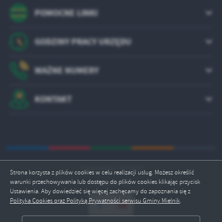
POMOCNE LINKI
GODZINY PRACY URZĘDU
WAŻNE NUMERY
KONTAKT
Odwiedzin: 321828
Strona korzysta z plików cookies w celu realizacji usług. Możesz określić
warunki przechowywania lub dostępu do plików cookies klikając przycisk
Online: 2
Ustawienia. Aby dowiedzieć się więcej zachęcamy do zapoznania się z
Polityka Cookies oraz Polityką Prywatności serwisu Gminy Mielnik
.
ZAPISZ WYBRANE